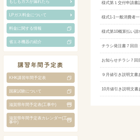
もしもガスが漏れたら
様式第１交付申請書記
LPガス料金について
様式1-1一般消費者
料金に関する情報
様式第10概算払い請
省エネ機器の紹介
チラシ発注書７回目・
お知らせチラシ７回
９月値引き説明文書お
KHK講習年間予定表
10月値引き説明文書お
国家試験について
滋賀県年間予定表(工事中)
滋賀県年間予定表カレンダー(工
事中)