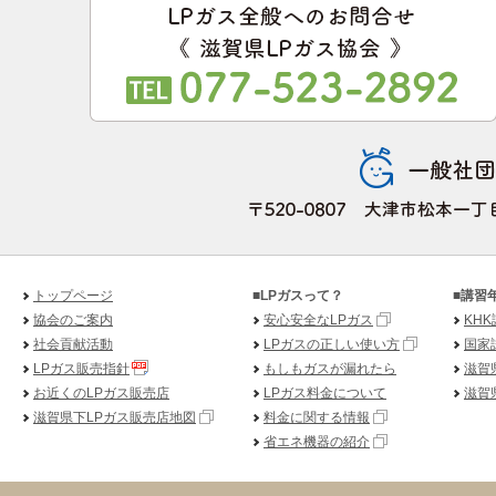
トップページ
■LPガスって？
■講習
協会のご案内
安心安全なLPガス
KH
社会貢献活動
LPガスの正しい使い方
国家
LPガス販売指針
もしもガスが漏れたら
滋賀
お近くのLPガス販売店
LPガス料金について
滋賀
滋賀県下LPガス販売店地図
料金に関する情報
省エネ機器の紹介