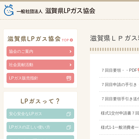
滋賀県ＬＰガス
協会のご案内
社会貢献活動
７回目要領・・PDF
LPガス販売指針
７回目申請の手引き・
７回目要領手引き送
様式1交付申請書７回目
安心安全なLPガス
LPガスの正しい使い方
様式1-1一般消費者一