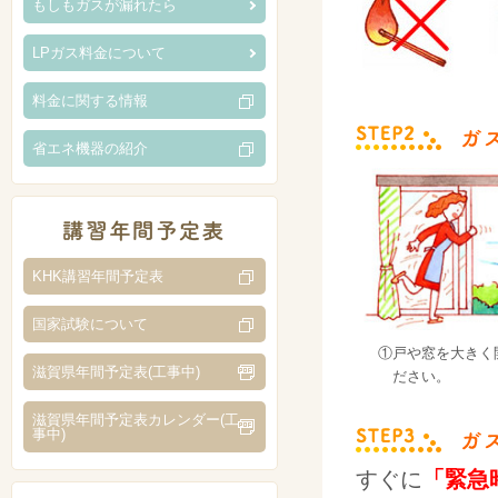
もしもガスが漏れたら
LPガス料金について
料金に関する情報
省エネ機器の紹介
KHK講習年間予定表
国家試験について
①
戸や窓を大きく
滋賀県年間予定表(工事中)
ださい。
滋賀県年間予定表カレンダー(工
事中)
すぐに
「緊急