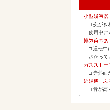
小型湯沸器
□ 炎が
使用中に
排気筒のあ
□ 運転
さがって
ガスストー
□ 赤熱
給湯機・ふ
□ 音が