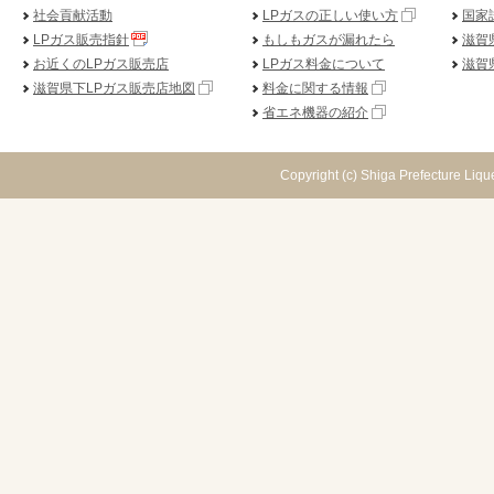
社会貢献活動
LPガスの正しい使い方
国家
LPガス販売指針
もしもガスが漏れたら
滋賀
お近くのLPガス販売店
LPガス料金について
滋賀
滋賀県下LPガス販売店地図
料金に関する情報
省エネ機器の紹介
Copyright (c) Shiga Prefecture Lique