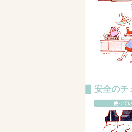
安全のチ
使って