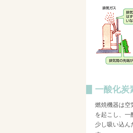
一酸化炭
燃焼機器は空
を起こし、一
少し吸い込ん